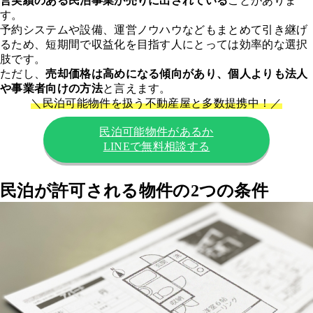
営実績のある民泊事業が売りに出されている
ことがありま
す。
予約システムや設備、運営ノウハウなどもまとめて引き継げ
るため、短期間で収益化を目指す人にとっては効率的な選択
肢です。
ただし、
売却価格は高めになる傾向があり、個人よりも法人
や事業者向けの方法
と言えます。
＼
民泊可能物件を扱う不動産屋と多数
提携
中
！
／
民泊可能物件があるか
LINEで無料相談する
民泊が許可される物件の2つの条件