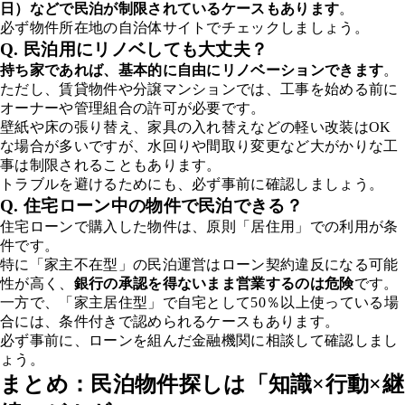
日）などで民泊が制限されているケースもあります
。
必ず物件所在地の自治体サイトでチェックしましょう。
Q. 民泊用にリノベしても大丈夫？
持ち家であれば、基本的に自由にリノベーションできます
。
ただし、賃貸物件や分譲マンションでは、工事を始める前に
オーナーや管理組合の許可が必要です。
壁紙や床の張り替え、家具の入れ替えなどの軽い改装はOK
な場合が多いですが、水回りや間取り変更など大がかりな工
事は制限されることもあります。
トラブルを避けるためにも、必ず事前に確認しましょう。
Q. 住宅ローン中の物件で民泊できる？
住宅ローンで購入した物件は、原則「居住用」での利用が条
件です。
特に「家主不在型」の民泊運営はローン契約違反になる可能
性が高く、
銀行の承認を得ないまま営業するのは危険
です。
一方で、「家主居住型」で自宅として50％以上使っている場
合には、条件付きで認められるケースもあります。
必ず事前に、ローンを組んだ金融機関に相談して確認しまし
ょう。
まとめ：民泊物件探しは「知識×行動×継