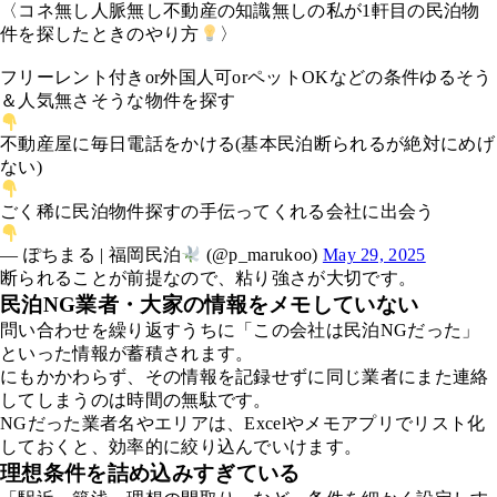
〈コネ無し人脈無し不動産の知識無しの私が1軒目の民泊物
件を探したときのやり方
〉
フリーレント付きor外国人可orペットOKなどの条件ゆるそう
＆人気無さそうな物件を探す
不動産屋に毎日電話をかける(基本民泊断られるが絶対にめげ
ない)
ごく稀に民泊物件探すの手伝ってくれる会社に出会う
— ぽちまる | 福岡民泊
(@p_marukoo)
May 29, 2025
断られることが前提なので、粘り強さが大切です。
民泊NG業者・大家の情報をメモしていない
問い合わせを繰り返すうちに「この会社は民泊NGだった」
といった情報が蓄積されます。
にもかかわらず、その情報を記録せずに同じ業者にまた連絡
してしまうのは時間の無駄です。
NGだった業者名やエリアは、Excelやメモアプリでリスト化
しておくと、効率的に絞り込んでいけます。
理想条件を詰め込みすぎている