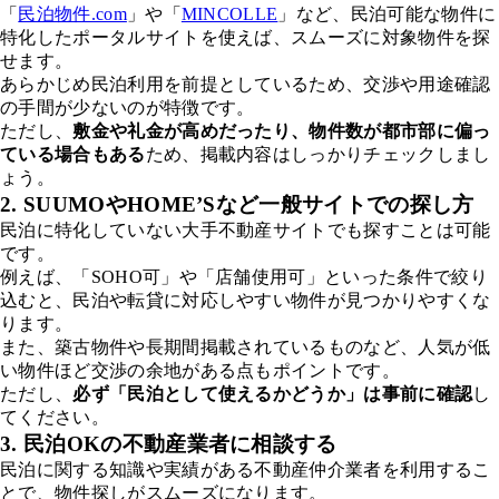
「
民泊物件.com
」や「
MINCOLLE
」など、民泊可能な物件に
特化したポータルサイトを使えば、スムーズに対象物件を探
せます。
あらかじめ民泊利用を前提としているため、交渉や用途確認
の手間が少ないのが特徴です。
ただし、
敷金や礼金が高めだったり、物件数が都市部に偏っ
ている場合もある
ため、掲載内容はしっかりチェックしまし
ょう。
2. SUUMOやHOME’Sなど一般サイトでの探し方
民泊に特化していない大手不動産サイトでも探すことは可能
です。
例えば、「SOHO可」や「店舗使用可」といった条件で絞り
込むと、民泊や転貸に対応しやすい物件が見つかりやすくな
ります。
また、築古物件や長期間掲載されているものなど、人気が低
い物件ほど交渉の余地がある点もポイントです。
ただし、
必ず「民泊として使えるかどうか」は事前に確認
し
てください。
3. 民泊OKの不動産業者に相談する
民泊に関する知識や実績がある不動産仲介業者を利用するこ
とで、物件探しがスムーズになります。