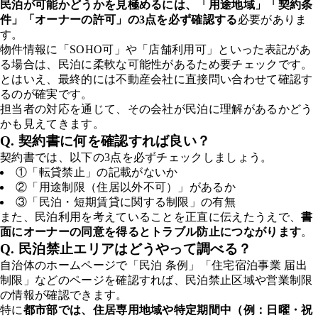
民泊が可能かどうかを見極めるには、「用途地域」「契約条
件」「オーナーの許可」の3点を必ず確認する
必要がありま
す。
物件情報に「SOHO可」や「店舗利用可」といった表記があ
る場合は、民泊に柔軟な可能性があるため要チェックです。
とはいえ、最終的には不動産会社に直接問い合わせて確認す
るのが確実です。
担当者の対応を通じて、その会社が民泊に理解があるかどう
かも見えてきます。
Q. 契約書に何を確認すれば良い？
契約書では、以下の3点を必ずチェックしましょう。
①「転貸禁止」の記載がないか
②「用途制限（住居以外不可）」があるか
③「民泊・短期賃貸に関する制限」の有無
また、民泊利用を考えていることを正直に伝えたうえで、
書
面にオーナーの同意を得るとトラブル防止につながります
。
Q. 民泊禁止エリアはどうやって調べる？
自治体のホームページで「民泊 条例」「住宅宿泊事業 届出
制限」などのページを確認すれば、民泊禁止区域や営業制限
の情報が確認できます。
特に
都市部では、住居専用地域や特定期間中（例：日曜・祝