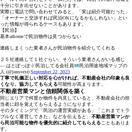
十分に引き出せないことがあります。
実際に電話で問い合わせてみると、「実は紹介可能だった」
「オーナーと交渉すれば民泊OKになるかもしれない」とい
った情報が得られるケースもあります。
【民泊】
基本athomeで民泊物件は見つからない
連絡しまくった業者さんが民泊物件を紹介してくれる
２５社連絡して１社ぐらい、そういう業者さんがいる感じ
— はとぽっぽ
民泊してる会社員
民泊用途地域マップの
人 (@junsvest)
September 22, 2023
丁寧で礼儀正しい対応を心がければ、不動産会社の印象も良
くなり、協力してもらえる
可能性が高まります。
不動産営業マンと信頼関係を築く
同じエリアで何度か物件を内見していると、不動産会社の担
当者に顔を覚えてもらえるようになります。
そのタイミングで「民泊の運営実績がある」「これまでトラ
ブルなく運営してきた」などを伝えると、
不動産営業マンか
ら民泊可能な物件を優先的に紹介してもらえる
こともありま
す。