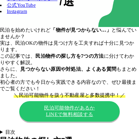
公式YouTube
Instagram
民泊を始めたいけれど
「物件が見つからない…」
と悩んでい
ませんか？
実は、民泊OKの物件は見つけ方を工夫すれば十分に見つか
ります。
この記事では、
民泊物件の探し方を7つの方法
に分けてわか
りやすく解説。
さらに、
見つからない原因や対処法、よくある質問
もまとめ
ました。
初心者の方でも今日から実践できる内容なので、ぜひ最後ま
でご覧ください！
＼
民泊可能物件を扱う不動産屋と多数
提携
中
！
／
民泊可能物件があるか
LINEで無料相談する
目次