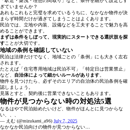
「駅近・築浅・理想の間取り」など、条件を細かく設定しす
ぎていませんか？
あれもこれもと完璧を求めているうちに、なかなか物件が決
まらず時間だけが過ぎてしまうことはよくあります。
民泊では、立地や内装、設備などを工夫することで魅力を高
めることができます。
まずは条件をしぼって、現実的にスタートできる選択肢を探
す
ことが大切です。
地域の条例を確認していない
民泊は法律だけでなく、地域ごとの「条例」にも大きく左右
されます。
たとえば「住宅専用地域は民泊不可」「特定日は営業禁止」
など、
自治体によって細かいルールがあります
。
物件を見つけたら、必ずそのエリアの自治体の民泊条例を確
認しましょう。
見落とすと、契約後に営業できないこともあります。
物件が見つからない時の対処法5選
なるはやで民泊始めたいけど、物件がほんとに見つからな
い、、、
— えむ (@mizukami_a96)
July 7, 2025
なかなか民泊向けの物件が見つからない…