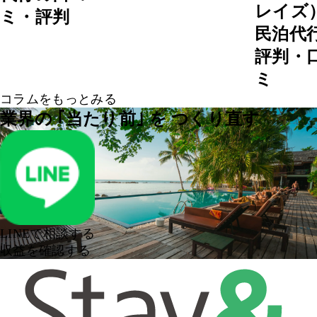
レイズ
ミ・評判
民泊代
評判・
ミ
コラムをもっとみる
業界の ｢当たり前｣ を
つくり直す
LINEで相談する
収益を確認する