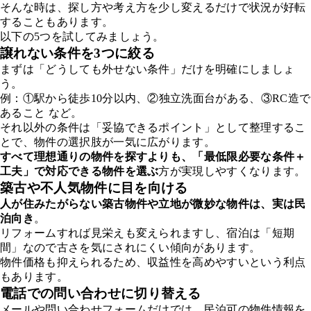
そんな時は、探し方や考え方を少し変えるだけで状況が好転
することもあります。
以下の5つを試してみましょう。
譲れない条件を3つに絞る
まずは「どうしても外せない条件」だけを明確にしましょ
う。
例：①駅から徒歩10分以内、②独立洗面台がある、③RC造で
あること など。
それ以外の条件は「妥協できるポイント」として整理するこ
とで、物件の選択肢が一気に広がります。
すべて理想通りの物件を探すよりも、「最低限必要な条件＋
工夫」で対応できる物件を選ぶ
方が実現しやすくなります。
築古や不人気物件に目を向ける
人が住みたがらない築古物件や立地が微妙な物件は、実は民
泊向き
。
リフォームすれば見栄えも変えられますし、宿泊は「短期
間」なので古さを気にされにくい傾向があります。
物件価格も抑えられるため、収益性を高めやすいという利点
もあります。
電話での問い合わせに切り替える
メールや問い合わせフォームだけでは、民泊可の物件情報を