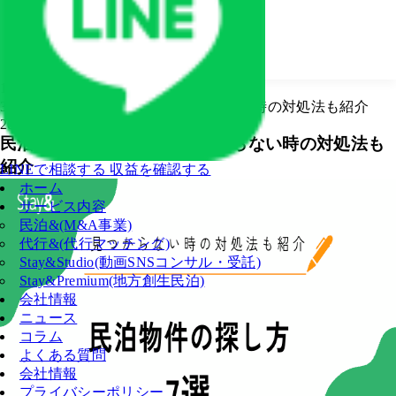
ホーム
コラム
民泊物件の探し方7選！見つからない時の対処法も紹介
2025.09.12
民泊物件の探し方7選！見つからない時の対処法も
紹介
LINEで相談する
収益を確認する
ホーム
サービス内容
民泊&(M&A事業)
代行&(代行マッチング)
Stay&Studio(動画SNSコンサル・受託)
Stay&Premium(地方創生民泊)
会社情報
ニュース
コラム
よくある質問
会社情報
プライバシーポリシー