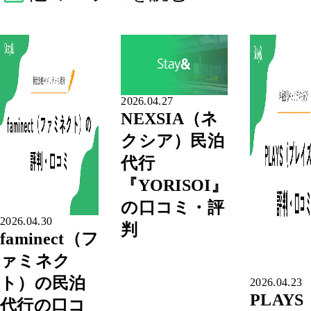
2026.04.27
NEXSIA（ネ
クシア）民泊
代行
『YORISOI』
の口コミ・評
2026.04.30
判
faminect（フ
ァミネク
ト）の民泊
2026.04.23
PLAY
代行の口コ