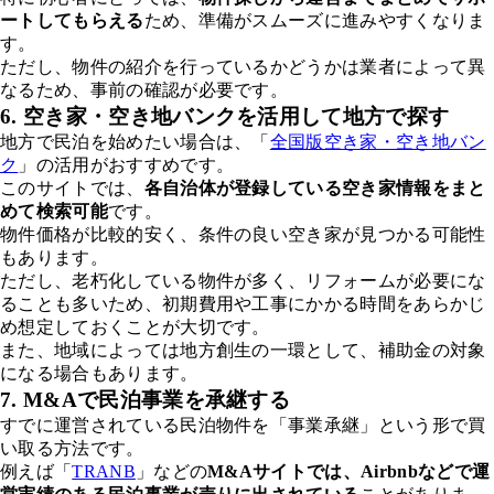
ートしてもらえる
ため、準備がスムーズに進みやすくなりま
す。
ただし、物件の紹介を行っているかどうかは業者によって異
なるため、事前の確認が必要です。
6. 空き家・空き地バンクを活用して地方で探す
地方で民泊を始めたい場合は、「
全国版空き家・空き地バン
ク
」の活用がおすすめです。
このサイトでは、
各自治体が登録している空き家情報をまと
めて検索可能
です。
物件価格が比較的安く、条件の良い空き家が見つかる可能性
もあります。
ただし、老朽化している物件が多く、リフォームが必要にな
ることも多いため、初期費用や工事にかかる時間をあらかじ
め想定しておくことが大切です。
また、地域によっては地方創生の一環として、補助金の対象
になる場合もあります。
7. M&Aで民泊事業を承継する
すでに運営されている民泊物件を「事業承継」という形で買
い取る方法です。
例えば「
TRANB
」などの
M&Aサイトでは、Airbnbなどで運