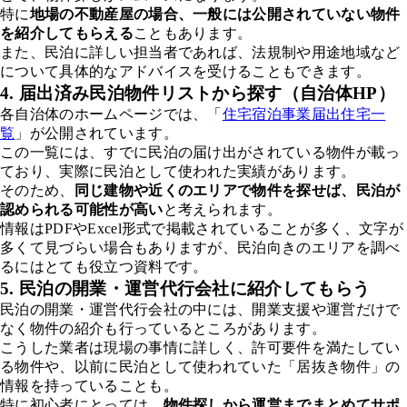
特に
地場の不動産屋の場合、一般には公開されていない物件
を紹介してもらえる
こともあります。
また、民泊に詳しい担当者であれば、法規制や用途地域など
について具体的なアドバイスを受けることもできます。
4. 届出済み民泊物件リストから探す（自治体HP）
各自治体のホームページでは、「
住宅宿泊事業届出住宅一
覧
」が公開されています。
この一覧には、すでに民泊の届け出がされている物件が載っ
ており、実際に民泊として使われた実績があります。
そのため、
同じ建物や近くのエリアで物件を探せば、民泊が
認められる可能性が高い
と考えられます。
情報はPDFやExcel形式で掲載されていることが多く、文字が
多くて見づらい場合もありますが、民泊向きのエリアを調べ
るにはとても役立つ資料です。
5. 民泊の開業・運営代行会社に紹介してもらう
民泊の開業・運営代行会社の中には、開業支援や運営だけで
なく物件の紹介も行っているところがあります。
こうした業者は現場の事情に詳しく、許可要件を満たしてい
る物件や、以前に民泊として使われていた「居抜き物件」の
情報を持っていることも。
特に初心者にとっては、
物件探しから運営までまとめてサポ