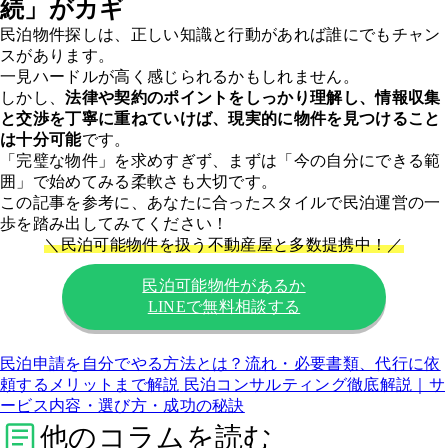
続」がカギ
民泊物件探しは、正しい知識と行動があれば誰にでもチャン
スがあります。
一見ハードルが高く感じられるかもしれません。
しかし、
法律や契約のポイントをしっかり理解し、情報収集
と交渉を丁寧に重ねていけば、現実的に物件を見つけること
は十分可能
です。
「完璧な物件」を求めすぎず、まずは「今の自分にできる範
囲」で始めてみる柔軟さも大切です。
この記事を参考に、あなたに合ったスタイルで民泊運営の一
歩を踏み出してみてください！
＼
民泊可能物件を扱う不動産屋と多数
提携
中
！
／
民泊可能物件があるか
LINEで無料相談する
民泊申請を自分でやる方法とは？流れ・必要書類、代行に依
頼するメリットまで解説
民泊コンサルティング徹底解説｜サ
ービス内容・選び方・成功の秘訣
他のコラムを読む