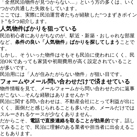
「全然民泊物件が見つからない…」という方の多くは、いく
つかの共通した失敗をしています。
ここでは、実際に民泊運営者たちが経験した“つまずきポイン
ト”を5つ紹介します。
人気物件ばかりを狙っている
民泊初心者にありがちなのが、駅近・新築・おしゃれな部屋
など、
条件の良い「人気物件」ばかりを探してしまう
ことで
す。
しかし、そういった物件はそもそも民泊に使われにくく、民
泊OKであっても家賃や初期費用が高く設定されていること
が多いです。
民泊用には「人が住みたがらない物件」が狙い目です。
フォームやメール問い合わせだけで済ませている
物件情報を見て、メールフォームから問い合わせたのに返事
がこない…そんな経験はありませんか？
民泊に関する問い合わせは、不動産会社にとって利益が出に
くく、面倒だと感じられることも多いため、メールだけでは
スルーされるケースが少なくありません。
だからこそ、
電話で直接連絡を取ることが効果的
です。話し
てみることで、民泊に理解のある業者や担当者に出会えるこ
ともあります。