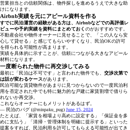
営業担当との信頼関係は、物件探しを進めるうえで大きな助
けになります。
Airbnb実績を元にアピール資料を作る
すでに民泊運営の経験がある方は、Airbnbなどでの高評価レ
ビューや予約実績を資料にまとめておく
のがおすすめです。
不動産会社や物件オーナーに見せることで、「この人なら安
心して貸せる」と感じてもらいやすくなり、民泊OKの許可
を得られる可能性が高まります。
実績を具体的に示すことが、信頼につながる大きなアピール
材料になります。
一度断られた物件に再交渉してみる
最初に「民泊は不可です」と言われた物件でも、
交渉次第で
は話が変わるケース
があります。
民泊可能な賃貸物件があまりに見つからないので一度民泊利
用を否定された中でも特に魅力的な戸建に家賃割増で借りら
れないか再交渉。
これならオーナーにもメリットがあるはず。
— 民泊のパグ (@minpaku_pug)
June 15, 2024
たとえば、「家賃を相場より高めに設定する」「保証金を多
めに支払う」「清掃・管理体制を明確に提示する」といった
提案をすれば、民泊利用を許可してもらえる可能性が出てき