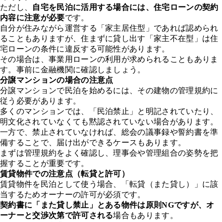
ただし、
自宅を民泊に活用する場合には、住宅ローンの契約
内容に注意が必要
です。
自分が住みながら運営する「家主居住型」であれば認められ
ることもありますが、住まずに貸し出す「家主不在型」は住
宅ローンの条件に違反する可能性があります。
その場合は、事業用ローンの利用が求められることもありま
す。事前に金融機関に確認しましょう。
分譲マンションの場合の注意点
分譲マンションで民泊を始めるには、その建物の管理規約に
従う必要があります。
多くのマンションでは、「民泊禁止」と明記されていたり、
明文化されていなくても黙認されていない場合があります。
一方で、禁止されていなければ、総会の議事録や誓約書を準
備することで、届け出ができるケースもあります。
まずは管理規約をよく確認し、理事会や管理組合の姿勢を把
握することが重要です。
賃貸物件での注意点（転貸と許可）
賃貸物件を民泊として使う場合、「転貸（また貸し）」に該
当するためオーナーの許可が必須です。
契約書に「また貸し禁止」とある物件は原則NGですが、オ
ーナーと交渉次第で許可される
場合もあります。